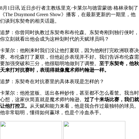
8月1日讯
近日步行者主教练里克·卡莱尔与德雷蒙德·格林录制了
《The Draymond Green Show》播客，在最新更新的一期里，他
们谈到东契奇的相关话题。
追梦：你曾同时执教过东契奇和布伦森。东契奇刚到独行侠时，
你立刻就看出他会成为这种划时代的天赋球员吗？
卡莱尔：他刚来时我们没让他打夏联，因为他刚打完欧洲联赛决
赛。布伦森打了夏联，但他起步表现并不好。我们告诉布伦森需
要加强突破和三分，他很聪明地做到了调整。
至于东契奇，他秋
天来打对抗赛时，表现得就像魔术师约翰逊一样。
追梦：东契奇在对抗赛里的具体表现是怎样的？
卡莱尔：他抢篮板、送出各种妙传，甚至都不怎么看筐。我当时
心想，这家伙简直就是魔术师约翰逊。
过了十来场比赛，我们就
让他打控卫。
从天赋和能力来看，他是我合作过最独特的球员。
他非常聪明，懂得如何赢球，也是个冷血杀手。