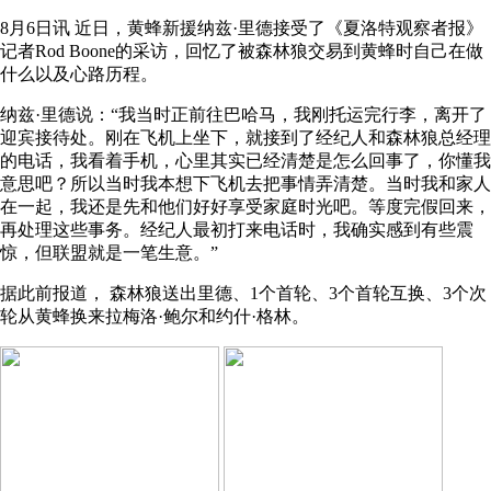
8月6日讯 近日，黄蜂新援纳兹·里德接受了《夏洛特观察者报》
记者Rod Boone的采访，回忆了被森林狼交易到黄蜂时自己在做
什么以及心路历程。
纳兹·里德说：“我当时正前往巴哈马，我刚托运完行李，离开了
迎宾接待处。刚在飞机上坐下，就接到了经纪人和森林狼总经理
的电话，我看着手机，心里其实已经清楚是怎么回事了，你懂我
意思吧？所以当时我本想下飞机去把事情弄清楚。当时我和家人
在一起，我还是先和他们好好享受家庭时光吧。等度完假回来，
再处理这些事务。经纪人最初打来电话时，我确实感到有些震
惊，但联盟就是一笔生意。”
据此前报道， 森林狼送出里德、1个首轮、3个首轮互换、3个次
轮从黄蜂换来拉梅洛·鲍尔和约什·格林。